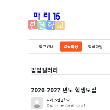
학교안내
알림마당
학급마당
팝업갤러리
2026-2027 년도 학생모집
파리15한글학교
07-07
726 회
0 건